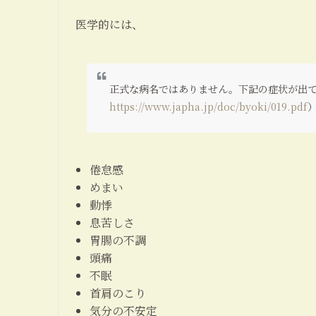
医学的には、
正式な病名ではありません。下記の症状が出
https://www.japha.jp/doc/byoki/019.pdf
倦怠感
めまい
動悸
息苦しさ
胃腸の不調
頭痛
不眠
首肩のこり
気分の不安定