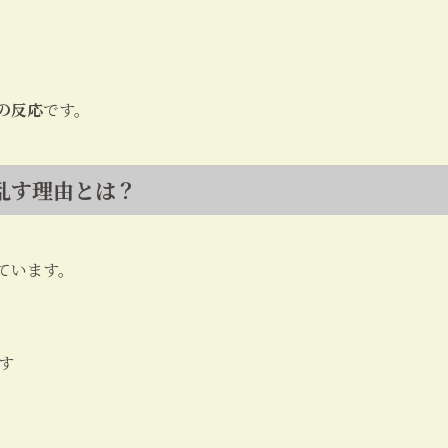
の反応
です。
乱す理由とは？
ています。
す