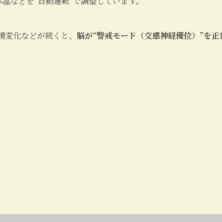
温などを“自動運転”で調整しています。
境変化などが続くと、
脳が“警戒モード（交感神経優位）”を正