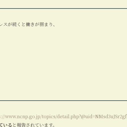
レスが続くと働きが弱まり、
s://www.ncnp.go.jp/topics/detail.php?@uid=NMsd3uJSr2g
ている
と報告されています。