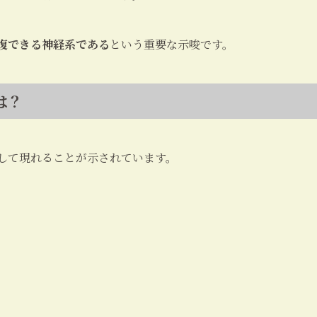
回復できる神経系である
という重要な示唆です。
は？
して現れることが示されています。