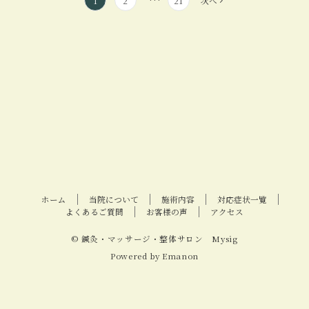
1
2
21
次へ
稿
の
ペ
ー
ジ
送
り
ホーム
当院について
施術内容
対応症状一覧
よくあるご質問
お客様の声
アクセス
© 鍼灸・マッサージ・整体サロン Mysig
Powered by
Emanon