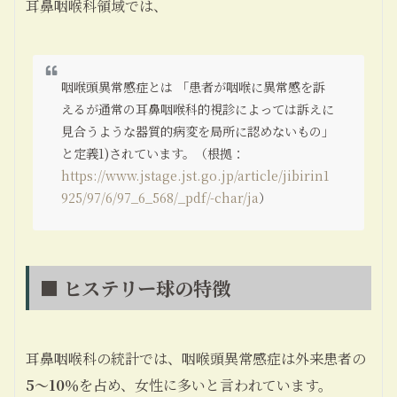
耳鼻咽喉科領域では、
咽喉頭異常感症とは 「患者が咽喉に異常感を訴
えるが通常の耳鼻咽喉科的視診によっては訴えに
見合うような器質的病変を局所に認めないもの」
と定義1)されています。（根拠：
https://www.jstage.jst.go.jp/article/jibirin1
925/97/6/97_6_568/_pdf/-char/ja
）
■ ヒステリー球の特徴
耳鼻咽喉科の統計では、咽喉頭異常感症は外来患者の
5〜10％
を占め、女性に多いと言われています。