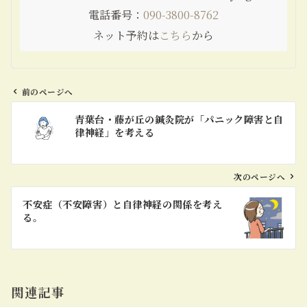
電話番号：
090-3800-8762
ネット予約は
こちら
から
前のページへ
投
青葉台・藤が丘の鍼灸院が「パニック障害と自
稿
律神経」を考える
ナ
ビ
ゲ
次のページへ
ー
不安症（不安障害）と自律神経の関係を考え
シ
る。
ョ
ン
関連記事