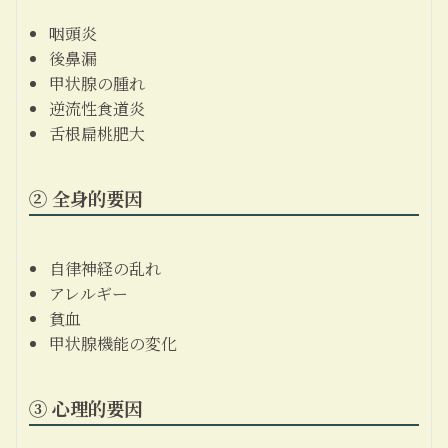
咽頭炎
後鼻漏
甲状腺の腫れ
逆流性食道炎
舌根扁桃肥大
② 全身的要因
自律神経の乱れ
アレルギー
貧血
甲状腺機能の変化
③ 心理的要因