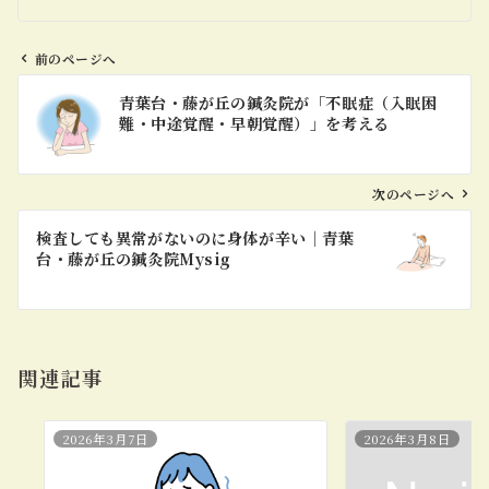
前のページへ
投
青葉台・藤が丘の鍼灸院が「不眠症（入眠困
稿
難・中途覚醒・早朝覚醒）」を考える
ナ
ビ
ゲ
次のページへ
ー
検査しても異常がないのに身体が辛い｜青葉
シ
台・藤が丘の鍼灸院Mysig
ョ
ン
関連記事
2026年3月7日
2026年3月8日