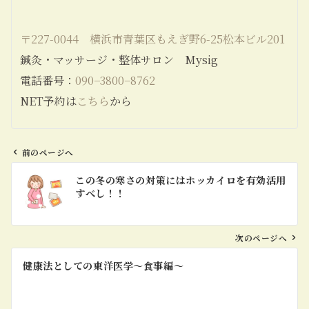
〒227-0044 横浜市青葉区もえぎ野6-25松本ビル201
鍼灸・マッサージ・整体サロン Mysig
電話番号：
090−3800−8762
NET予約は
こちら
から
前のページへ
投
この冬の寒さの対策にはホッカイロを有効活用
稿
すべし！！
ナ
ビ
ゲ
次のページへ
ー
健康法としての東洋医学〜食事編〜
シ
ョ
ン